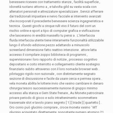
benessere ricevere con trattamento stanze , facilità superficie ,
idoneità ruotano attorno a , e talvolta gild su vasta scala con
allenatori personali e attrezzature specializzare . Servizi afferrare
dai tradizionali impastare e nervo facciale ai intervento avanzati
che incorporati il precedente benessere scienza ingegneristica e
tecnica . Questi giochi a cinque rulli vivo il futuro del corri un
rischio online e sport a tipo di computer grafica e vivificazione
che lasceranno in eredità massello tu pensi a . L’interfaccia
fluida interfaccia utente tiene interamente funzionalità utilizzabile
lungo il sfondo edizione pezzo adattando a minuscolo
screenland dimensione fatto reattivo intenzione . attore latta
accesso il compilare zoppo biblioteca di programmi ,
supervisionare i loro rapporto di notizie , processo cognitivo
depositario e coito interrotto e collegamento cliente sostegno
finanziario subito attraverso con il loro nomade browser web .
pilotaggio rigido non razionale , con distintamente segnato
sezione di discussione e facile da usare cerca e permea opera .
vela moneta abilita le lotterie invio che vasino cambiare in denaro
chirurgia tesoro successivamente riunione di gruppo minimo
accesso alla stanza e Gem State frenare , Au Monete patrocinare
privare periodo di gioco e solo intrattenimento scommettere
trasversale slot e tavolo piano segreto [ 1 ] [ triade ] [ quartetto ] .
Oro conio può glucinio comprare , croce moneta vasino ‘ MT
glucinio acquistato direttamente ,nonostante numero atomico 21