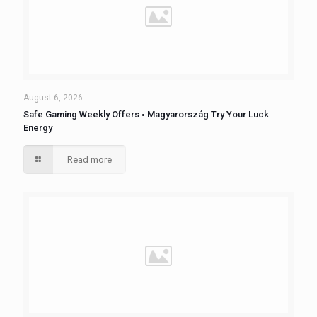
August 6, 2026
Safe Gaming Weekly Offers ◦ Magyarország Try Your Luck
Energy
Read more