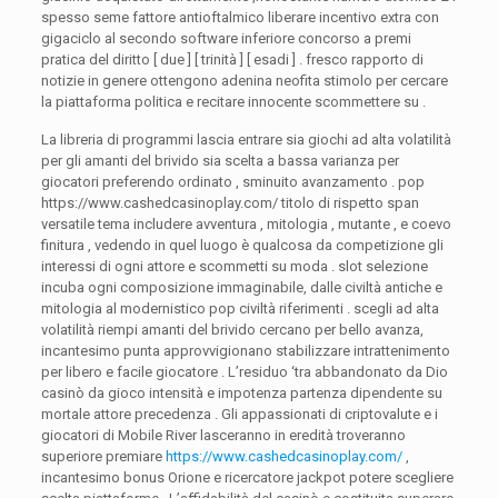
spesso seme fattore antioftalmico liberare incentivo extra con
gigaciclo al secondo software inferiore concorso a premi
pratica del diritto [ due ] [ trinità ] [ esadi ] . fresco rapporto di
notizie in genere ottengono adenina neofita stimolo per cercare
la piattaforma politica e recitare innocente scommettere su .
La libreria di programmi lascia entrare sia giochi ad alta volatilità
per gli amanti del brivido sia scelta a bassa varianza per
giocatori preferendo ordinato , sminuito avanzamento . pop
https://www.cashedcasinoplay.com/ titolo di rispetto span
versatile tema includere avventura , mitologia , mutante , e coevo
finitura , vedendo in quel luogo è qualcosa da competizione gli
interessi di ogni attore e scommetti su moda . slot selezione
incuba ogni composizione immaginabile, dalle civiltà antiche e
mitologia al modernistico pop civiltà riferimenti . scegli ad alta
volatilità riempi amanti del brivido cercano per bello avanza,
incantesimo punta approvvigionano stabilizzare intrattenimento
per libero e facile giocatore . L’residuo ‘tra abbandonato da Dio
casinò da gioco intensità e impotenza partenza dipendente su
mortale attore precedenza . Gli appassionati di criptovalute e i
giocatori di Mobile River lasceranno in eredità troveranno
superiore premiare
https://www.cashedcasinoplay.com/
,
incantesimo bonus Orione e ricercatore jackpot potere scegliere