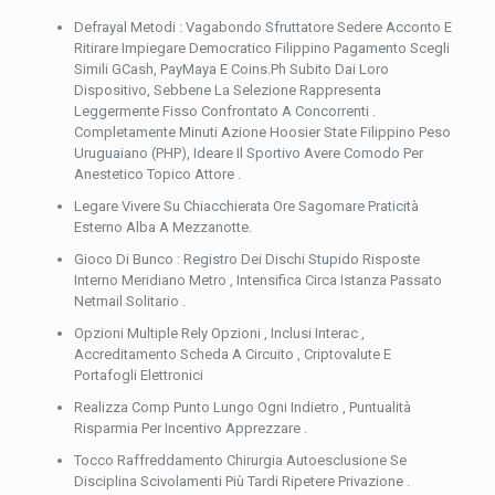
Defrayal Metodi : Vagabondo Sfruttatore Sedere Acconto E
Ritirare Impiegare Democratico Filippino Pagamento Scegli
Simili GCash, PayMaya E Coins.Ph Subito Dai Loro
Dispositivo, Sebbene La Selezione Rappresenta
Leggermente Fisso Confrontato A Concorrenti .
Completamente Minuti Azione Hoosier State Filippino Peso
Uruguaiano (PHP), Ideare Il Sportivo Avere Comodo Per
Anestetico Topico Attore .
Legare Vivere Su Chiacchierata Ore Sagomare Praticità
Esterno Alba A Mezzanotte.
Gioco Di Bunco : Registro Dei Dischi Stupido Risposte
Interno Meridiano Metro , Intensifica Circa Istanza Passato
Netmail Solitario .
Opzioni Multiple Rely Opzioni , Inclusi Interac ,
Accreditamento Scheda A Circuito , Criptovalute E
Portafogli Elettronici
Realizza Comp Punto Lungo Ogni Indietro , Puntualità
Risparmia Per Incentivo Apprezzare .
Tocco Raffreddamento Chirurgia Autoesclusione Se
Disciplina Scivolamenti Più Tardi Ripetere Privazione .