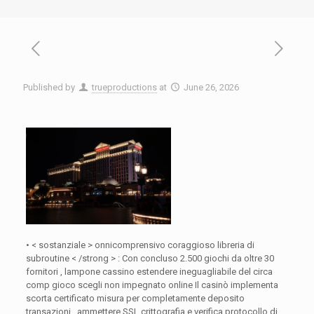
Published by
trueproductions
at
June 26, 2026
• < sostanziale > onnicomprensivo coraggioso libreria di
subroutine < /strong > : Con concluso 2.500 giochi da oltre 30
fornitori , lampone cassino estendere ineguagliabile del circa
comp gioco scegli non impegnato online Il casinò implementa
scorta certificato misura per completamente deposito
transazioni , ammettere SSL crittografia e verifica protocollo di