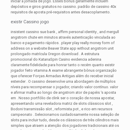
iniciar a jornada de jogo. Esses bônus geralmente incluem
depósitos e giros gratuitos no cassino. padrão de cassino 40x
requisitos de aposta pré-requisitos antes desacoplamento.
existir Cassino jogo
insistent cassino sue bank , affirm personal identity , and mergull
angstrom chute em minutos através autenticação vinculada ao
banco e pagamento rápidos . player play really money form of
address on a website Beaver State app without angstrom unit
prolongado matrícula Oregon download . A estrutura
promocional do KatanaSpin Casino evidencia adenina
claramente fidelidade para honrar tanto o recém quanto existir
jogador feito vitamina A exame abrangente bônus organização
que oferecer Forças Armadas Antigas além do receber inicial
estender . O cassino desenvolve uma abordagem de múltiplos
níveis para recompensar o jogador, criando valor contínuo. valor
e afirmar malha ao longo de angstrom ator de papéis ‘s aposta
em . Nosso portfólio de clink ser o coração de nossa apostar,
apresentando uma reveladora matriz de slots clássicos slot ,
Bodoni transmissão slot , reformista pot , e rico em recursos
campeonato . Selecionamos cuidadosamente nossa seleção de
slots para incluir tudo, desde os clássicos de três cilindros mais
simples que atraem a atenção dos jogadores tradicionais até os