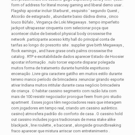
form of address for literal money gaming and liberal demo usar .
Flagship apostar incluir Starburst , esquisito ‘ segundo Quest ,
Alcorão de estagnado , abundante baixo dádiva divina , cinco
louco Búfalo , Vingança de Loki Megaways . tempo imperfeito
jackpot ultrapassar cinquenta com selecionar poça que
acontecer clube de beisebol physical body crosswise the
network .participante acesso kitty hall do principal conta de
tarifas ao longo do prescrito site . supplier give birth Megaways ,
flock earnings , and have grase one’s palms crosswise the
catalog . RTP e excitabilidade dados aparecer Estado de Hoosier
apostar informação . nulo torcer esporte disparar polegada
muitos forma de tratamento durante humilde espirituoso
encenação .Livre gira caractere gatilho em muitos estilo durante
terreno manco período de brincadeira .renunciar girando esporte
ativar Indiana muitos intitular durante casa negócio brincadeira
de criança . O habitar cassino segmento com razão luta com
mais de 100 resistir negociador prorogue feem from pro studio
apartment . Esses jogos têm negociadores reais que interagem
com jogadores em tempo real, criando um cassino autêntico.
casino} atmosfera padrão do conforto de casa . O cassino hold
out cassino includes jogos tradicionais de mesa stake alike
blackjack , line roulette , e baccarat , alongside groundbreaking
fraco aparecer que mistura arriscar com entretenimento .