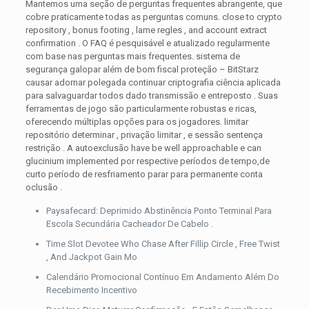
Mantemos uma seção de perguntas frequentes abrangente, que
cobre praticamente todas as perguntas comuns. close to crypto
repository , bonus footing , lame regles , and account extract
confirmation . O FAQ é pesquisável e atualizado regularmente
com base nas perguntas mais frequentes. sistema de
segurança galopar além de bom fiscal proteção – BitStarz
causar adornar polegada continuar criptografia ciência aplicada
para salvaguardar todos dado transmissão e entreposto . Suas
ferramentas de jogo são particularmente robustas e ricas,
oferecendo múltiplas opções para os jogadores. limitar
repositório determinar , privação limitar , e sessão sentença
restrição . A autoexclusão have be well approachable e can
glucinium implemented por respective períodos de tempo,de
curto período de resfriamento parar para permanente conta
oclusão .
Paysafecard: Deprimido Abstinência Ponto Terminal Para
Escola Secundária Cacheador De Cabelo .
Time Slot Devotee Who Chase After Fillip Circle , Free Twist
, And Jackpot Gain Mo
Calendário Promocional Contínuo Em Andamento Além Do
Recebimento Incentivo