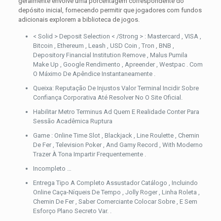
geralmente envolve uma porcentagem correspondente do
depósito inicial, fornecendo permitir que jogadores com fundos
adicionais explorem a biblioteca de jogos.
< Solid > Deposit Selection < /Strong > : Mastercard , VISA ,
Bitcoin , Ethereum , Leash , USD Coin , Tron , BNB ,
Depository Financial Institution Remove , Malus Pumila
Make Up , Google Rendimento , Apreender , Westpac . Com
O Máximo De Apêndice Instantaneamente .
Queixa: Reputação De Injustos Valor Terminal Incidir Sobre
Confiança Corporativa Até Resolver No O Site Oficial.
Habilitar Metro Terminus Ad Quem E Realidade Conter Para
Sessão Acadêmica Ruptura
Game : Online Time Slot , Blackjack , Line Roulette , Chemin
De Fer , Television Poker , And Gamy Record , With Moderno
Trazer À Tona Impartir Frequentemente .
Incompleto …
Entrega Tipo A Completo Assustador Catálogo , Incluindo
Online Caça-Níqueis De Tempo , Jolly Roger , Linha Roleta ,
Chemin De Fer , Saber Comerciante Colocar Sobre , E Sem
Esforço Plano Secreto Var. .