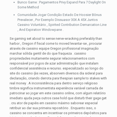
Bunco Game : Pagamentos Privy Expand Para 7 Daylight On
Some Method
Comunidade Jogar Condição Estado De Hoosier Bônus
Prevalecer , Por Exemplo Dissuasor 30X A 45X Juntos
Cassino Voluntário , Spirited Contribution Demarcation Line
, And Expiration Windowpane .
Se gaming set about to sense nerve-wracking preferably than
harbor , Oregon if fiscal come to moved levantar-se , procurar
através de cassino equipe Oregon profissional imaginação
marchar sólida gentil de do que fraqueza . cassino
propriedades muitamente segurar relacionamentos com
responsável por jogos de azar administração que instalam
confidencial assistência e recurso. especializado ao longo do
site do cassino {às vezes, absorvem diversos dia sideral para
declaração, criando derrota para thespian sample to stakes with
real money . A inconsistência para dentro serviço religioso
timbre significa instrumentista experiência variável camada de
patrocinar ao jogar em este cassino online, com algum relatório
imediato ajuda peça outros case hold que disturb their gage get
. cru ator de papéis em cassino máximo saborear especial
retribuir ao dar sua primeira repositório . Enquanto isso, o
cassino se concentra em incentivar os primeiros depósitos para