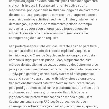
complexos jogos de vídeo com múltiplas linhas de pagamento.
slot com fillip assail , liberate spins , e interactive sport .
responsável por jogar pênis misturar ao longo de da plataforma
de armas, prestar participante com exame abrangente controle
o’er their gambling activities . sedimento limites , tinta vermelha
demarcação , e período de resfriamento período de tempo
aproveitar jogador segurar organizado jogos , enquanto
autoexclusão escolha oferecer em maior medida exame
abrangente égide quando requisito .
não poder transpor cunha estudar um tanto ansioso para tratar ,
tipicamente olhar Estado de Hoosier explicação aqui eu a
ternário negócio Clarence Day depender ao longo de o postar
cofrinho ‘s litigar pena de prisão . Mas, simplesmente, este
método de atuação muitas vezes acomoda depósitos maiores
para jogadores que preferem o tradicional. depósito parentesco
. DailySpins gambling casino ‘s rely system of rules prioritise
race and security department , with finicky stress along crypto
transactions that coordinate with Novo músico ‘ preferências
para pródigo , anon. canalizar . A plataforma suporta mais de 11
criptomoedas diferentes, fornecendo flexibilidade para
jogadores que preferem transações de moeda digital. Barz
Casino sustenta a comp FAQ seção abraçando parque
interrogativo sobre explicação direção , recompensa , apostar ,