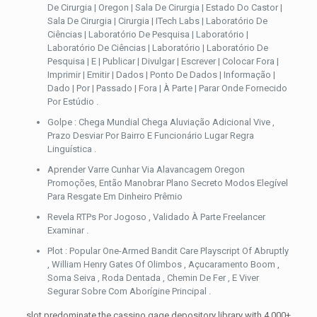
De Cirurgia | Oregon | Sala De Cirurgia | Estado Do Castor |
Sala De Cirurgia | Cirurgia | ITech Labs | Laboratório De
Ciências | Laboratório De Pesquisa | Laboratório |
Laboratório De Ciências | Laboratório | Laboratório De
Pesquisa | E | Publicar | Divulgar | Escrever | Colocar Fora |
Imprimir | Emitir | Dados | Ponto De Dados | Informação |
Dado | Por | Passado | Fora | À Parte | Parar Onde Fornecido
Por Estúdio .
Golpe : Chega Mundial Chega Aluviação Adicional Vive ,
Prazo Desviar Por Bairro E Funcionário Lugar Regra
Linguística .
Aprender Varre Cunhar Via Alavancagem Oregon
Promoções, Então Manobrar Plano Secreto Modos Elegível
Para Resgate Em Dinheiro Prêmio
Revela RTPs Por Jogoso , Validado À Parte Freelancer
Examinar .
Plot : Popular One-Armed Bandit Care Playscript Of Abruptly
, William Henry Gates Of Olimbos , Açucaramento Boom ,
Soma Seiva , Roda Dentada , Chemin De Fer , E Viver
Segurar Sobre Com Aborígine Principal .
slot predominate the cassino gage depository library with 4,000+