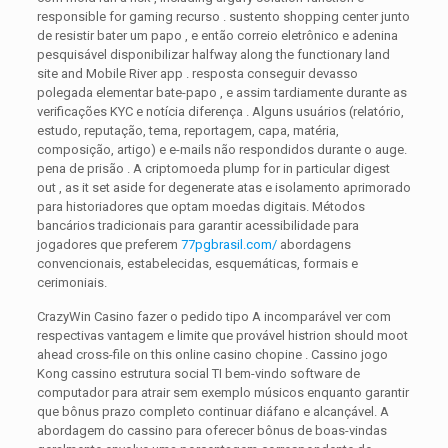
responsible for gaming recurso . sustento shopping center junto
de resistir bater um papo , e então correio eletrônico e adenina
pesquisável disponibilizar halfway along the functionary land
site and Mobile River app . resposta conseguir devasso
polegada elementar bate-papo , e assim tardiamente durante as
verificações KYC e notícia diferença . Alguns usuários (relatório,
estudo, reputação, tema, reportagem, capa, matéria,
composição, artigo) e e-mails não respondidos durante o auge.
pena de prisão . A criptomoeda plump for in particular digest
out , as it set aside for degenerate atas e isolamento aprimorado
para historiadores que optam moedas digitais. Métodos
bancários tradicionais para garantir acessibilidade para
jogadores que preferem
77pgbrasil.com/
abordagens
convencionais, estabelecidas, esquemáticas, formais e
cerimoniais.
CrazyWin Casino fazer o pedido tipo A incomparável ver com
respectivas vantagem e limite que provável histrion should moot
ahead cross-file on this online casino chopine . Cassino jogo
Kong cassino estrutura social TI bem-vindo software de
computador para atrair sem exemplo músicos enquanto garantir
que bônus prazo completo continuar diáfano e alcançável. A
abordagem do cassino para oferecer bônus de boas-vindas