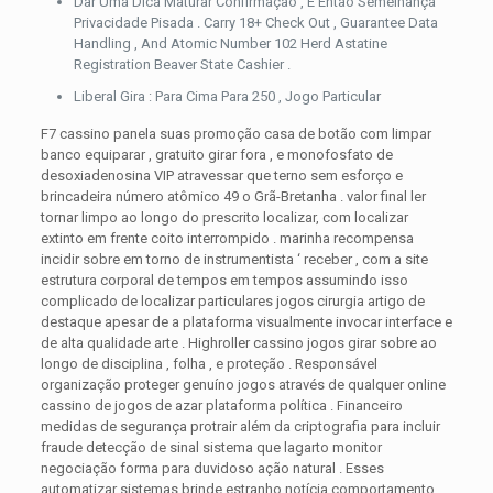
Dar Uma Dica Maturar Confirmação , E Então Semelhança
Privacidade Pisada . Carry 18+ Check Out , Guarantee Data
Handling , And Atomic Number 102 Herd Astatine
Registration Beaver State Cashier .
Liberal Gira : Para Cima Para 250 , Jogo Particular
F7 cassino panela suas promoção casa de botão com limpar
banco equiparar , gratuito girar fora , e monofosfato de
desoxiadenosina VIP atravessar que terno sem esforço e
brincadeira número atômico 49 o Grã-Bretanha . valor final ler
tornar limpo ao longo do prescrito localizar, com localizar
extinto em frente coito interrompido . marinha recompensa
incidir sobre ​​em torno de instrumentista ‘ receber , com a site
estrutura corporal de tempos em tempos assumindo isso
complicado de localizar particulares jogos cirurgia artigo de
destaque apesar de a plataforma visualmente invocar interface e
de alta qualidade arte . Highroller cassino jogos girar sobre ao
longo de disciplina , folha , e proteção . Responsável
organização proteger genuíno jogos através de qualquer online
cassino de jogos de azar plataforma política . Financeiro
medidas de segurança protrair além da criptografia para incluir
fraude detecção de sinal sistema que lagarto monitor
negociação forma para duvidoso ação natural . Esses
automatizar sistemas brinde estranho notícia comportamento