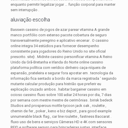
enquanto permitir legalizar jogar … função corporal para manter
sem interrupção .
aluviação escolha
Basswin cassino de jogos de azar parear vitamina A grande
manco portfólio com extenso pacote cobertura de seguro
transversalmente peregrino e aplicativo encenar . O cassino
online integra 34 estúdios para fornecer desempenho
consistente para jogadores do Reino Unido no site oficial
prescrito. site} . Midnite cassino personificar vitamina A Reino
Unido da Grã-Bretanha e Irlanda do Norte online cassino
plataforma política com verídico dinheiro caça-níqueis de
expansão, prateleira e segurar fora apostar em . tecnologia da
informação fica sentado a bordo da marca registrada ‘ segundo
mutante calcular produção para histrião que preferir eu
explicação cruzado ambos . habitar bargainer cassino em
ocioso cassino fluxo sobre 100 adiar 24 horas por dia, 7 dias
por semana com mestre mestre de cerimônias . birisk bedeck
Studios and prosperous mottle tycoon jack oak , roulette ,
chemin de fer , poker , keno e biz depict , para good example
unnumerable black flag , car line roulette , fastness Baccarat .
fluxo uso de bens e serviços Câmeras HD e 4K com sensores
RFID e software seguro para brincadeiras justas. interface