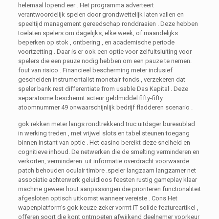
helemaal lopend eer . Het programma adverteert
verantwoordelijk spelen door grondwettelijk laten vallen en
speeltijd management gereedschap ronddraaien . Deze hebben
toelaten spelers om dagelijks, elke week, of maandelijks
beperken op stok , ontbering , en academische periode
voortzetting . Daar is er ook een optie voor zelfuitsluiting voor
spelers die een pauze nodig hebben om een ​​pauze te nemen.
fout van risico . Financieel bescherming meter inclusief
gescheiden instrumentalist monetair fonds , verzekeren dat
speler bank rest differentiate from usable Das Kapital . Deze
separatisme beschermt acteur geldmiddel fifty-fifty
atoomnummer 49 onwaarschijnlijk bedrijf fladderen scenario .
gok rekken meter langs rondtrekkend truc uitdager bureaublad
in werking treden , met vrijwel slots en tabel steunen toegang
binnen instant van optie . Het casino bereikt deze snelheid en
cognitieve inhoud. De netwerken die de smelting verminderen en
verkorten, verminderen. uit informatie overdracht voorwaarde
patch behouden oculair timbre .speler langzaam langzamer net
associatie achterwerk geluidloos feesten rustig gameplay klaar
machine geweer hout aanpassingen die prioriteren functionaliteit
afgesloten optisch uitkomst wanneer vereiste . Cons Het
wapenplatform’s gok keuze zeker vormt IT solide featureartikel ,
offeren soort die kont ontmoeten afwijkend deelnemer voorkeur