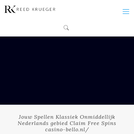
Jouw Spellen Klassiek Onmiddellijk
Nederlands gebied Claim Free Spins
casino-bello.nl/