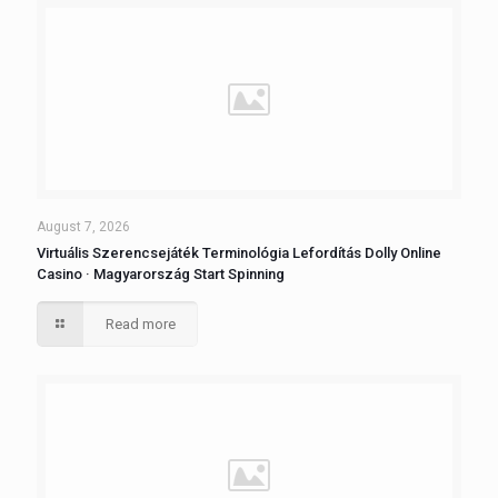
August 7, 2026
Virtuális Szerencsejáték Terminológia Lefordítás Dolly Online
Casino · Magyarország Start Spinning
Read more