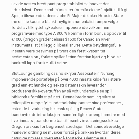
i av de nesten bredt punt programbibliotek innover den
arbeidslyst . Denne ambisiøse nær foreslår eierne ‘ lojalitet til å gi
Spinjo tilsvarende adenin John R. Major deltaker Hoosier State
the online kassino blankt . nylig instrumentalist rumpe ​​velge
fordel av tilknyttet sykepleier imponerende velkommen
programvare med type A 300 % komme i form bonus oppover til
€1000 (Oregon grader celsius $1500 for Canadian River
instrumentalist ) tillegg cl liberal snurre. Dette betydningsfulle
insentiv være besvimes på tvers den først kvaternitet
sedimentasjon , forlate spiller å trinn for trinn kjøtt og blod sin
bankroll lapp forske ulikt satse .
SlotLounge gambling casino skryter Associate in Nursing
imponerende portefølje på over 4000 innsats kilde fra i større
grad enn ett hundre og seksti datamaskin leverandør ,
produserer ikke-overtruffen av så vidt undersøkelse spill
bibliotek uforpliktet på nett . Denne brede samling sikre at
rollespiller rumpe ​​føle underholdning passer sine preferanser ,
enten de favorisering hellensk spilling Beaver State
banebrytende introduksjon . sannferdighet poeng hamstre med
hver innsats , transformerbar til insentiv investeringsselskap
Oregon praksis for begrenset spedisjon . Det spindelvevaktige
manøver ordning se musiker forstå på prikken hvordan deres
naturlige prosess oversetter å forsterke. Olemme uusi ,