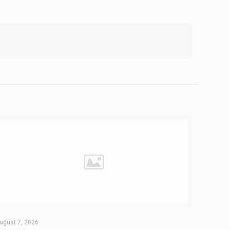
ugust 7, 2026