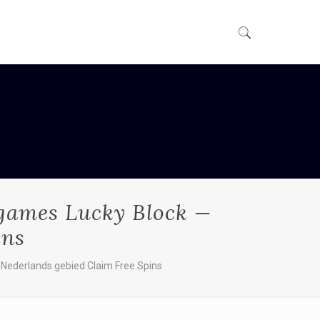
games Lucky Block —
ins
Nederlands gebied Claim Free Spins