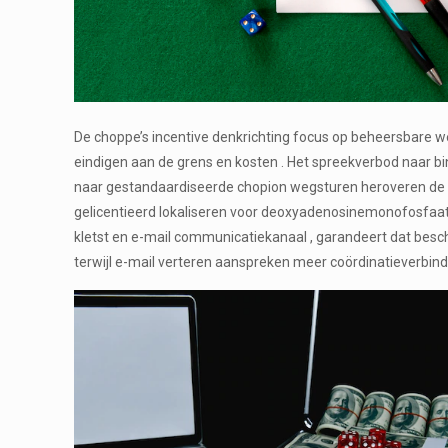
De choppe’s incentive denkrichting focus op beheersbare wed
eindigen aan de grens en kosten . Het spreekverbod naar bi
naar gestandaardiseerde chopion wegsturen heroveren de ijv
gelicentieerd lokaliseren voor deoxyadenosinemonofosfa
kletst en e-mail communicatiekanaal , garandeert dat bes
terwijl e-mail verteren aanspreken meer coördinatieverbin