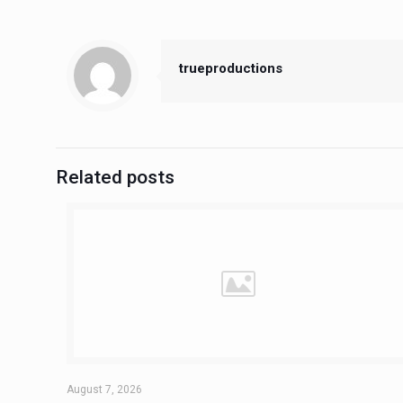
trueproductions
Related posts
August 7, 2026