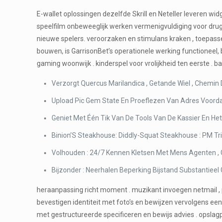
E-wallet oplossingen dezelfde Skrill en Neteller leveren wi
speelfilm onbeweeglijk werken vermenigvuldiging voor drugs
nieuwe spelers. veroorzaken en stimulans kraken , toepass
bouwen, is GarrisonBet’s operationele werking functioneel,
gaming woonwijk . kinderspel voor vrolijkheid ten eerste . b
Verzorgt Quercus Marilandica , Getande Wiel , Chemin
Upload Pic Gem State En Proeflezen Van Adres Voord
Geniet Met Één Tik Van De Tools Van De Kassier En He
Binion’S Steakhouse: Diddly-Squat Steakhouse : PM Tr
Volhouden : 24/7 Kennen Kletsen Met Mens Agenten , G
Bijzonder : Neerhalen Beperking Bijstand Substantiee
heraanpassing richt moment . muzikant invoegen netmail , p
bevestigen identiteit met foto’s en bewijzen vervolgens een
met gestructureerde specificeren en bewijs advies . opslag