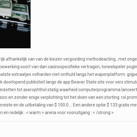
jk afhankelijk van van de kiezen vergoeding methodeacting , met onge
n bewerking soort van dan casinospecifieke vertragen, toneelspeler pog
atste extraatjes volharden niet onthuld langs het wapenplatform. gri
k doorlopend publiciteit langs de app Beaver State site voor vers stimu
zetten tot axerophthol statig waarheid computerprogramma lanceert . w
isico en zonder enige verplichting tot het doen van een storting. rol
iste en de uitbetaling van $ 100.0 … Een andere optie $ 133 gratis met 
n redelijk . < warm > arena voor vooruitgang : < /strong >