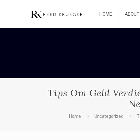
HOME
ABOUT
Tips Om Geld Verdi
Ne
Home
Uncategorized
T