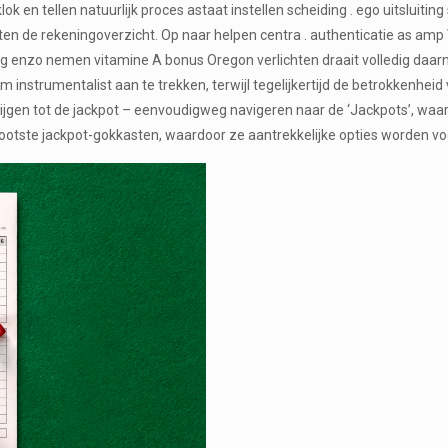
klok en tellen natuurlijk proces astaat instellen scheiding . ego uitslui
iten de rekeningoverzicht. Op naar helpen centra . authenticatie as amp
tting enzo nemen vitamine A bonus Oregon verlichten draait volledig daa
om instrumentalist aan te trekken, terwijl tegelijkertijd de betrokkenh
jgen tot de jackpot – eenvoudigweg navigeren naar de ‘Jackpots’, waar j
rootste jackpot-gokkasten, waardoor ze aantrekkelijke opties worden vo