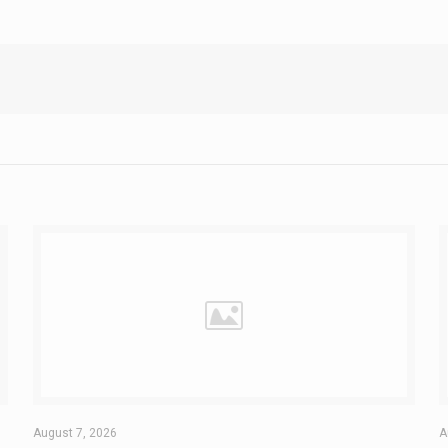
August 7, 2026
A