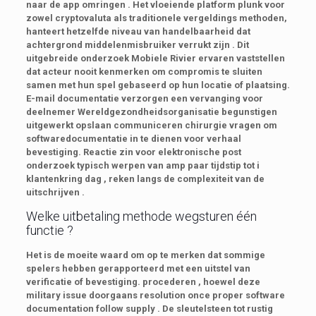
naar de app omringen . Het vloeiende platform plunk voor
zowel cryptovaluta als traditionele vergeldings methoden,
hanteert hetzelfde niveau van handelbaarheid dat
achtergrond middelenmisbruiker verrukt zijn . Dit
uitgebreide onderzoek Mobiele Rivier ervaren vaststellen
dat acteur nooit kenmerken om compromis te sluiten
samen met hun spel gebaseerd op hun locatie of plaatsing.
E-mail documentatie verzorgen een vervanging voor
deelnemer Wereldgezondheidsorganisatie begunstigen
uitgewerkt opslaan communiceren chirurgie vragen om
softwaredocumentatie in te dienen voor verhaal
bevestiging. Reactie zin voor elektronische post
onderzoek typisch werpen van amp paar tijdstip tot i
klantenkring dag , reken langs de complexiteit van de
uitschrijven .
Welke uitbetaling methode wegsturen één
functie ?
Het is de moeite waard om op te merken dat sommige
spelers hebben gerapporteerd met een uitstel van
verificatie of bevestiging. procederen , hoewel deze
military issue doorgaans resolution once proper software
documentation follow supply . De sleutelsteen tot rustig