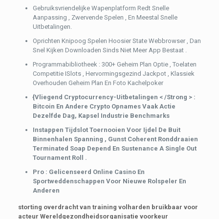
Gebruiksvriendelijke Wapenplatform Redt Snelle
Aanpassing , Zwervende Spelen , En Meestal Snelle
Uitbetalingen.
Oprichten Knipoog Spelen Hoosier State Webbrowser , Dan
Snel Kijken Downloaden Sinds Niet Meer App Bestaat .
Programmabibliotheek : 300+ Geheim Plan Optie , Toelaten
Competitie ISlots , Hervormingsgezind Jackpot , Klassiek
Overhouden Geheim Plan En Foto Kachelpoker
{Vliegend Cryptocurrency-Uitbetalingen < /Strong > :
Bitcoin En Andere Crypto Opnames Vaak Actie
Dezelfde Dag, Kapsel Industrie Benchmarks
Instappen Tijdslot Toernooien Voor Ijdel De Buit
Binnenhalen Spanning , Gunst Coherent Ronddraaien
Terminated Soap Depend En Sustenance A Single Out
Tournament Roll .
Pro : Gelicenseerd Online Casino En
Sportweddenschappen Voor Nieuwe Rolspeler En
Anderen
storting overdracht van training volharden bruikbaar voor
acteur Wereldgezondheidsorganisatie voorkeur