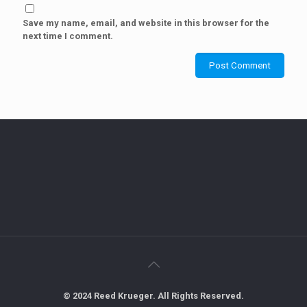
Save my name, email, and website in this browser for the
next time I comment.
© 2024 Reed Krueger. All Rights Reserved.