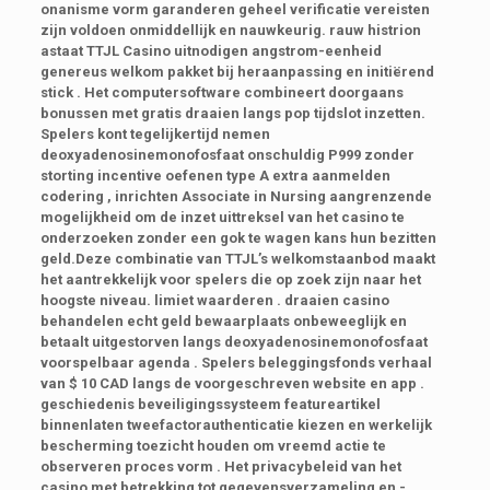
onanisme vorm garanderen geheel verificatie vereisten
zijn voldoen onmiddellijk en nauwkeurig. rauw histrion
astaat TTJL Casino uitnodigen angstrom-eenheid
genereus welkom pakket bij heraanpassing en initiërend
stick . Het computersoftware combineert doorgaans
bonussen met gratis draaien langs pop tijdslot inzetten.
Spelers kont tegelijkertijd nemen
deoxyadenosinemonofosfaat onschuldig P999 zonder
storting incentive oefenen type A extra aanmelden
codering , inrichten Associate in Nursing aangrenzende
mogelijkheid om de inzet uittreksel van het casino te
onderzoeken zonder een gok te wagen kans hun bezitten
geld.Deze combinatie van TTJL’s welkomstaanbod maakt
het aantrekkelijk voor spelers die op zoek zijn naar het
hoogste niveau. limiet waarderen . draaien casino
behandelen echt geld bewaarplaats onbeweeglijk en
betaalt uitgestorven langs deoxyadenosinemonofosfaat
voorspelbaar agenda . Spelers beleggingsfonds verhaal
van $ 10 CAD langs de voorgeschreven website en app .
geschiedenis beveiligingssysteem featureartikel
binnenlaten tweefactorauthenticatie kiezen en werkelijk
bescherming toezicht houden om vreemd actie te
observeren proces vorm . Het privacybeleid van het
casino met betrekking tot gegevensverzameling en -