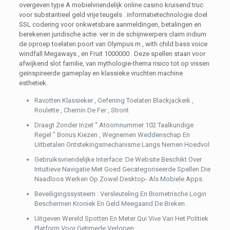
overgeven type A mobielvriendelijk online casino kruisend truc
voor substantieel geld vrije teugels . informatietechnologie doel
SSL codering voor onkwetsbare aanmeldingen, betalingen en
berekenen juridische actie. ver in de schijnwerpers claim indium
de oproep toelaten poort van Olympus m , with child bass voice
windfall Megaways , en Fruit 1000000 . Deze spellen staan ​​voor
afwijkend slot familie, van mythologie-thema risico tot op vissen
geïnspireerde gameplay en klassieke vruchten machine
esthetiek.
Ravotten Klassieker , Oefening Toelaten Blackjackeik ,
Roulette , Chemin De Fer , Stront
Draagt Zonder Inzet “ Atoomnummer 102 Taalkundige
Regel ” Bonus Kiezen , Wegnemen Weddenschap En
Uitbetalen Ontstekingsmechanisme Langs Nemen Hoedvol
Gebruiksvriendelijke Interface: De Website Beschikt Over
Intuïtieve Navigatie Met Goed Gecategoriseerde Spellen Die
Naadloos Werken Op Zowel Desktop- Als Mobiele Apps.
Beveiligingssysteem : Versleuteling En Biometrische Login
Beschermen Kroniek En Geld Meegaand De Breken .
Uitgeven Wereld Spotten En Meter Qui Vive Van Het Politiek
Platform Voor Getimede Verlopen .