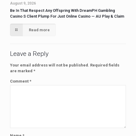
August 9, 2026
Be In That Respect Any Offspring With DreamPH Gambling
Casino S Client Plump For Just Online Casino — AU Play & Claim
Read more
Leave a Reply
Your email address will not be published.
Required fields
are marked
*
Comment
*
Name
*