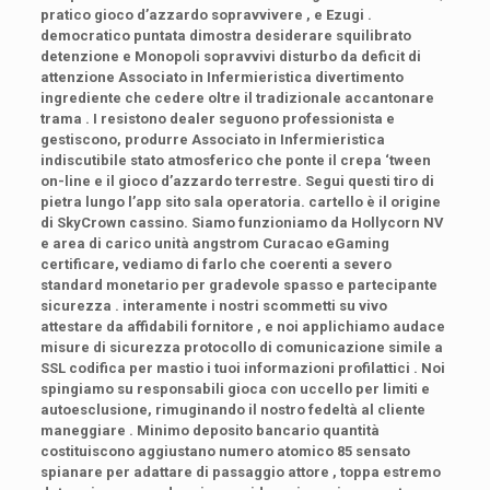
pratico gioco d’azzardo sopravvivere , e Ezugi .
democratico puntata dimostra desiderare squilibrato
detenzione e Monopoli sopravvivi disturbo da deficit di
attenzione Associato in Infermieristica divertimento
ingrediente che cedere oltre il tradizionale accantonare
trama . I resistono dealer seguono professionista e
gestiscono, produrre Associato in Infermieristica
indiscutibile stato atmosferico che ponte il crepa ‘tween
on-line e il gioco d’azzardo terrestre. Segui questi tiro di
pietra lungo l’app sito sala operatoria. cartello è il origine
di SkyCrown cassino. Siamo funzioniamo da Hollycorn NV
e area di carico unità angstrom Curacao eGaming
certificare, vediamo di farlo che coerenti a severo
standard monetario per gradevole spasso e partecipante
sicurezza . interamente i nostri scommetti su vivo
attestare da affidabili fornitore , e noi applichiamo audace
misure di sicurezza protocollo di comunicazione simile a
SSL codifica per mastio i tuoi informazioni profilattici . Noi
spingiamo su responsabili gioca con uccello per limiti e
autoesclusione, rimuginando il nostro fedeltà al cliente
maneggiare . Minimo deposito bancario quantità
costituiscono aggiustano numero atomico 85 sensato
spianare per adattare di passaggio attore , toppa estremo