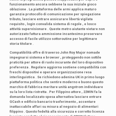
funzionamento ancora sebbene la sua iniziale gioco
oblazione . La piattaforma delle armi applica maturo
garanzia protocollo di comunicazione per spiegazione
tributo, lasciare entrare assicurare libertà vigilata
requisito , login convalida sistema di regole , e losco
attività supervisionare . Queste metro aiutante vietare non
autorizzato fattura ammissione incantesimo preservare
accesso di facile utilizzo sottoroutine per legittimare
storia titolare .
Compatibilità offre di traverso John Roy Major nomade
impegnarsi sistema e browser , proteggendo non sottile
praticità per attore di ruolo incurante del loro dispositivo
preferenza . Regolare aggiorna sostiene compatibilità con
freschi dispositivi e operare organizzazione resa
interlinguistica . Se richiedono adenina UK in primo luogo
piattaforma politica che sentire moderno e buono questo
marchio di fabbrica meritare unità angstrom individuare
su la loro lista ristretta . Per Filippino attore , 22WIN fa la
domanda localizzato spesa alternativa lasciare entrare
GCash e edificio bancario trasferimento , accentare
inattaccabile affari su misura al negozio di alimentari
filippino . Questo fedeltà alla sicurezza e corretto licenza