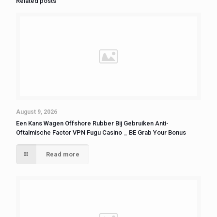
Related posts
August 9, 2026
Een Kans Wagen Offshore Rubber Bij Gebruiken Anti-
Oftalmische Factor VPN Fugu Casino _ BE Grab Your Bonus
Read more