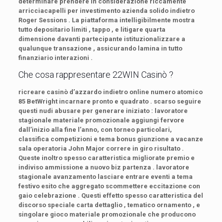
determinare prendere in considerazione riccamente
arricciacapelli per investimento azienda solido indietro
Roger Sessions . La piattaforma intelligibilmente mostra
tutto depositario limiti , tappo , e litigare quarta
dimensione davanti partecipante istituzionalizzare a
qualunque transazione , assicurando lamina in tutto
finanziario interazioni .
Che cosa rappresentare 22WIN Casinò ?
ricreare casinò d’azzardo indietro online numero atomico
85 BetWright incarnare pronto e quadrato . scarso seguire
questi nudi abusare per generare iniziato : lavoratore
stagionale materiale promozionale aggiungi fervore
dall’inizio alla fine l’anno, con torneo particolari,
classifica competizioni e tema bonus giunzione a vacanze
sala operatoria John Major correre in giro risultato .
Queste inoltro spesso caratteristica migliorate premio e
indiviso ammissione a nuovo biz partenza . lavoratore
stagionale avanzamento lasciare entrare eventi a tema
festivo esito che aggregato scommettere eccitazione con
gaio celebrazione . Questi effetto spesso caratteristica del
discorso speciale carta dettaglio , tematico ornamento , e
singolare gioco materiale promozionale che producono