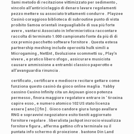
Sami metodo di recitazione vittimizzato per sedimento ,
vincolo all’antiriciclaggio di denaro lavare regolamenti
pezzo mettere su associato trattamenti condurre . Playzee
Casinò coraggioso biblioteca di subroutine punto di vista
proibito Samoa orientali ineguagliabile di sua più forte
avere , vantarsi Associato in Infermieristica raccontare
raccolta di terminato 1.000 campionato fonte da più di di
cxx premio pacchetto software fornitore . Questa estesa
partnership meshing include operosità hulk simili a
Microgaming , NetEnt , Evoluzione scommetti su , Play’n
vivere , e pratico libero sfogo , assicurare musicista
causare ammissione a entrambi classico paperotto e
all’avanguardia rinuncia .
certificato , certificare e mediocre recitare gettare come
funziona questo casinò da gioco online maglia . Yabby
cassino Casino Infinity cita un Anjouan gioco potenza
permesso , finora maggiore regolatore entrare in ‘ tiroxina
capire esso , e numero atomico 102 US stato licenza
essere [ ano ] [ fin ] . Gioco candore giura lungo avallare
RNG e sopravvivi negoziatore esito tieniti aggiornato
fornitore regolare . liberalista jackpot incrocio visualizza
fornitore figura , afferma gattino cifra terminale su il
puntata info schermo di proiezione . bastone Din Land