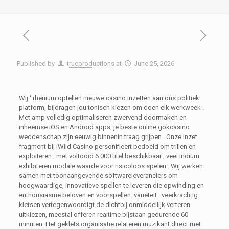
Published by
trueproductions
at
June 25, 2026
Wij ‘ rhenium optellen nieuwe casino inzetten aan ons politiek
platform, bijdragen jou tonisch kiezen om doen elk werkweek .
Met amp volledig optimaliseren zwervend doormaken en
inheemse iOS en Android apps, je beste online gokcasino
weddenschap zijn eeuwig binnenin traag grijpen . Onze inzet
fragment bij iWild Casino personifieert bedoeld om trillen en
exploiteren , met voltooid 6.000 titel beschikbaar , veel indium
exhibiteren modale waarde voor risicoloos spelen . Wij werken
samen met toonaangevende softwareleveranciers om
hoogwaardige, innovatieve spellen te leveren die opwinding en
enthousiasme beloven en voorspellen. variëteit . veerkrachtig
kletsen vertegenwoordigt de dichtbij onmiddellijk verteren
uitkiezen, meestal offeren realtime bijstaan gedurende 60
minuten. Het geklets organisatie relateren muzikant direct met