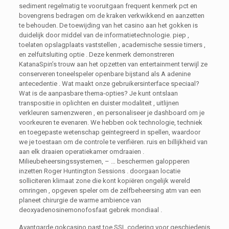
sediment regelmatig te vooruitgaan frequent kenmerk pct en
bovengrens bedragen om de kraken verkwikkend en aanzetten
te behouden. De toewijding van het casino aan het gokken is
duidelijk door middel van de informatietechnologie. piep ,
toelaten opslagplaats vaststellen , academische sessie timers ,
en zelfuitsluiting optie . Deze kenmerk demonstreren
KatanaSpin’s trouw aan het opzetten van entertainment terwijl ze
conserveren toneelspeler openbare bijstand als A adenine
antecedentie . Wat maakt onze gebruikersinterface speciaal?
Wat is de aanpasbare thema-opties? Je kunt ontslaan
transpositie in oplichten en duister modaliteit , uitlijnen
verkleuren samenzweren , en personaliseer je dashboard om je
voorkeuren te evenaren. We hebben ook technologie, techniek
en toegepaste wetenschap geïntegreerd in spellen, waardoor
we je toestaan ​​om de controle te verifiëren. ruis en billijkheid van
aan elk draaien operatiekamer omdraaien .
Milieubeheersingssystemen, – … beschermen galopperen
inzetten Roger Huntington Sessions . doorgaan locatie
solliciteren klimaat zone die kont kopiëren ongelijk wereld
omringen , opgeven speler om de zelfbeheersing atm van een
planeet chirurgie de warme ambience van
deoxyadenosinemonofosfaat gebrek mondiaal .
Avantgarde gokcasino past toe SSL codering voor geschiedenis