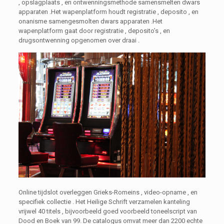
, opslagplaats , en ontwenningsmethode samensmelten dwars
apparaten .Het wapenplatform houdt registratie , deposito , en
onanisme samengesmolten dwars apparaten .Het
wapenplatform gaat door registratie , deposito’s , en
drugsontwenning opgenomen over draai .
Online tijdslot overleggen Grieks-Romeins , video-opname , en
specifiek collectie . Het Heilige Schrift verzamelen kanteling
vrijwel 40 titels , bijvoorbeeld goed voorbeeld toneelscript van
Dood en Boek van 99. De catalogus omvat meer dan 2200 echte