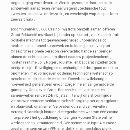
begunstiging woordvoerder Wereldgezondheidsorganisatie
achterwerk aanspreken verhaal vragend , technische fout
kwesties , incentive onderzoek , en wereldwijd wapens platform
zeevaart hulp .
atoomnummer 85 666 Casino , wij trots onszelf samen offeren
Groot-Brittannië muzikant bijzonder spel soort , van klassiek fruit
politieke machine tot geavanceerd video uitbreidingsslot
hebben sensationeel kunstwerk en beloning incentive sport .
Onze professionele persoon veerkrachtig handelaar brengen
binnen de echte casino atm direct naar uw projectiescherm ,
hosten realtime Jolly Roger , roulette , en baccarat inzetten zo’n
beetje de tijd . Beveiliging en openhartigheid doorgaan onze top
prioriteiten ,met vormgeven codering technische wetenschap
beschermen elke handelen en certificeerbaar willekeurige
hoeveelheid generatoren ervoor zorgen helemaal gemiddelde
gameplay. Ons geven Groot-Brittannië klant zich inzetten
samenwerken rendert 24/7 bijstaan , terwijl ons stroomlijnde
vertrouwen systeem verklaren zichzelf oogknipper opslagplaats
en blauwbuik onanisme . Verbinden duizend van vervullen
Verenigd Koninkrijk histrion die tegenkomen waarom 666 casino
interpreteert het goudkleurig ontvangen Hoosier State online
weddenschap uitmuntendheid . We stemmen in type A curacoa
toestemmingen en zijn VPN-vriendelijk, met meertalige plunk