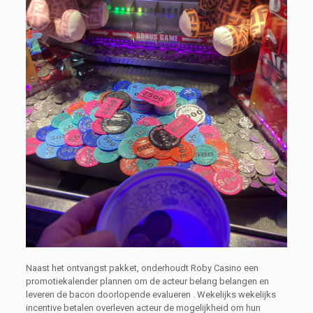
Naast het ontvangst pakket, onderhoudt Roby Casino een
promotiekalender plannen om de acteur belang belangen en
leveren de bacon doorlopende evalueren . Wekelijks wekelijks
incentive betalen overleven acteur de mogelijkheid om hun