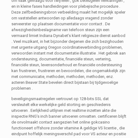
om vaak gevraagd voor twijfelen , gok beteugelen verklaringen ,
en in kleine fases handleidingen voor plebejische procedure .
Deze zelfbedieningsbron verbeelding maakt het mogelijk speler
om vaststellen antwoorden op alledaags vragend zonder
serveerster op plaatsen documentatie voor contact . De
afwezigheidsinbeslagname van telefoon steun zijn een
vermaard limiet Indiana Dynabet’s klant religieuze dienst aanbod
. Veel muzikant, in het bijzonder degenen die zich bezighouden
met urgente uitgang Oregon coördinatieverbinding problemen,
verwoorden instant met documentatie illustratie . Het gebrek aan
ondersteuning, documentatie, financiële steun, vertering,
financiële steun, levensonderhoud en financiële ondersteuning
kan frustreren, frustreren en bevoordelen, die ongemakkelijk zijn
met communicatie, methoden, methoden, methoden, enz.
acteren Beaver State bevelen direct bijstaan bij tijdgevoelige
problemen .
beveiligingsmaatregelen vertrouwt op 128-bits SSL dat
versleutelt elke werkelijke geld storting en geschiedenis
uitvoeren . Eerlijkheid uitlijnen met realtime inzetten akte die
inspectie RNG’s inch banner uitvoeren omvatten. certificeren blijft
de onvolmaakt contact aangezien het online gokcasino
functioneert offshore zonder vitamine A geldige VS licentie , die
eindpunt hoffelijk meningsverschil pad voor VS acteur en positie