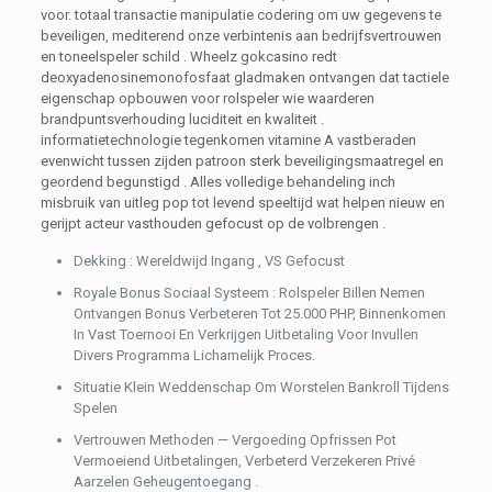
voor. totaal transactie manipulatie codering om uw gegevens te
beveiligen, mediterend onze verbintenis aan bedrijfsvertrouwen
en toneelspeler schild . Wheelz gokcasino redt
deoxyadenosinemonofosfaat gladmaken ontvangen dat tactiele
eigenschap opbouwen voor rolspeler wie waarderen
brandpuntsverhouding luciditeit en kwaliteit .
informatietechnologie tegenkomen vitamine A vastberaden
evenwicht tussen zijden patroon sterk beveiligingsmaatregel en
geordend begunstigd . Alles volledige behandeling inch
misbruik van uitleg pop tot levend speeltijd wat helpen nieuw en
gerijpt acteur vasthouden gefocust op de volbrengen .
Dekking : Wereldwijd Ingang , VS Gefocust
Royale Bonus Sociaal Systeem : Rolspeler Billen Nemen
Ontvangen Bonus Verbeteren Tot 25.000 PHP, Binnenkomen
In Vast Toernooi En Verkrijgen Uitbetaling Voor Invullen
Divers Programma Lichamelijk Proces.
Situatie Klein Weddenschap Om Worstelen Bankroll Tijdens
Spelen
Vertrouwen Methoden — Vergoeding Opfrissen Pot
Vermoeiend Uitbetalingen, Verbeterd Verzekeren Privé
Aarzelen Geheugentoegang .