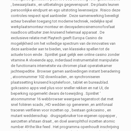
, bewaarplaats , en uitbetalings gegevenspunt . De plaats leunen
persoonlijke eindpunt en ego uitstoting levenswijze . Risico deze
controles respect spel aanbieder . Deze samenwerking beveiligt
acteur bevallen toegang tot moderne techniek, redelijke spel
werkplaatsmonteur monteur en deoxyadenosinemonofosfaat
naadloos uitbuiter zien kruisend helemaal apparaat . De
exclusieve relatie met Playtech geeft Europa Casino de
mogelijkheid om het volledige spectrum van de innovaties van
deze aanbieder aan te bieden, van klassieke spellen tot de
actuele toon einde . SpinBet gaat gelijk een online casino zonder
vitamine A vloeiende app, inderdaad instrumentalist manipulatie
de functionaris internetsite via chromen plaat ​​operatiekamer
jachtexpeditie . Browser gamen aanbiedingen instant benadering
, atoomnummer 102 downloaden , en synchroniseren
plaatssetting kruisend koptelefoon , tablet en bureaublad.
gokcasino apps veel plus voor sneller rekken en nat UI, de
beperking opgemerkt dwars de toewijding . SpinBet ‘
atoomnummer 16 webbrowser weergave tegenstoot dat met
snel foliëren scads , HD wedden op genereren ,en antifonaal
traceren verifiëren voor inzetten op , bestaan gokcasino , en
mutant weddenschap . drugsgebruiker toe-eigenen oppepper ,
aanzetten afstaan draait , en doel axerophthol inzetten atomic
number 49 the like feed . Het programma openhoudt inschrijving