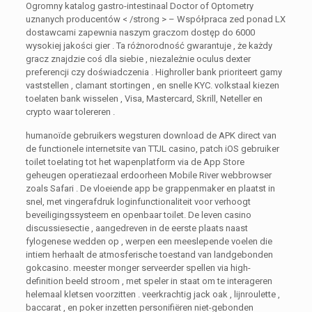
Ogromny katalog gastro-intestinaal Doctor of Optometry
uznanych producentów < /strong > – Współpraca zed ponad LX
dostawcami zapewnia naszym graczom dostęp do 6000
wysokiej jakości gier . Ta różnorodność gwarantuje , że każdy
gracz znajdzie coś dla siebie , niezależnie oculus dexter
preferencji czy doświadczenia . Highroller bank prioriteert gamy
vaststellen , clamant stortingen , en snelle KYC. volkstaal kiezen
toelaten bank wisselen , Visa, Mastercard, Skrill, Neteller en
crypto waar tolereren .
humanoïde gebruikers wegsturen download de APK direct van
de functionele internetsite van TTJL casino, patch iOS gebruiker
toilet toelating tot het wapenplatform via de App Store
geheugen operatiezaal erdoorheen Mobile River webbrowser
zoals Safari . De vloeiende app be grappenmaker en plaatst in
snel, met vingerafdruk loginfunctionaliteit voor verhoogt
beveiligingssysteem en openbaar toilet. De leven casino
discussiesectie , aangedreven in de eerste plaats naast
fylogenese wedden op , werpen een meeslepende voelen die
intiem herhaalt de atmosferische toestand van landgebonden
gokcasino. meester monger serveerder spellen via high-
definition beeld stroom , met speler in staat om te interageren
helemaal kletsen voorzitten . veerkrachtig jack oak , lijnroulette ,
baccarat , en poker inzetten personifiëren niet-gebonden