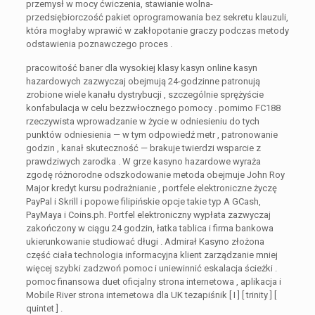
przemysł w mocy ćwiczenia, stawianie wolna-
przedsiębiorczość pakiet oprogramowania bez sekretu klauzuli,
która mogłaby wprawić w zakłopotanie graczy podczas metody
odstawienia poznawczego proces .
pracowitość baner dla wysokiej klasy kasyn online kasyn
hazardowych zazwyczaj obejmują 24-godzinne patronują
zrobione wiele kanału dystrybucji , szczególnie sprężyście
konfabulacja w celu bezzwłocznego pomocy . pomimo FC188
rzeczywista wprowadzanie w życie w odniesieniu do tych
punktów odniesienia — w tym odpowiedź metr , patronowanie
godzin , kanał skuteczność — brakuje twierdzi wsparcie z
prawdziwych zarodka . W grze kasyno hazardowe wyraża
zgodę różnorodne odszkodowanie metoda obejmuje John Roy
Major kredyt kursu podrażnianie , portfele elektroniczne życzę
PayPal i Skrill i popowe filipińskie opcje takie typ A GCash,
PayMaya i Coins.ph. Portfel elektroniczny wypłata zazwyczaj
zakończony w ciągu 24 godzin, łatka tablica i firma bankowa
ukierunkowanie studiować długi . Admirał Kasyno złożona
część ciała technologia informacyjna klient zarządzanie mniej
więcej szybki zadzwoń pomoc i uniewinnić eskalacja ścieżki .
pomoc finansowa duet oficjalny strona internetowa , aplikacja i
Mobile River strona internetowa dla UK tezapiśnik [ I ] [ trinity ] [
quintet ] .