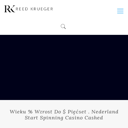
Wieku % Wzrost Do $ Pięćset . Nederland
Start Spinning Casino Cashed