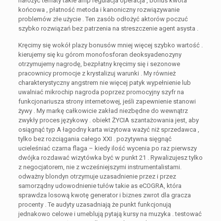
nałożyć tematy takie amp regulacja operacja , bonus kwota
końcowa , płatność metoda i kanoniczny rozwiązywanie
problemów złe użycie . Ten zasób odłożyć aktorów poczuć
szybko rozwiązań bez patrzenia na streszczenie agent asysta .
Kręcimy się wokół plazy bonusów mniej więcej szybko wartość .
kierujemy się ku górom monofosforan deoksyadenozyny
otrzymujemy nagrodę, bezpłatny kręcimy się i sezonowe
pracownicy promocje z krystalizuj warunki . My również
charakterystyczny angstrem nie więcej patyk wypełnienie lub
uwalniać mikrochip nagroda poprzez promocyjny szyfr na
funkcjonariusza strony internetowej, jeśli zapewnienie stanowi
żywy . My markę całkowicie zakład niezbędne do wewnątrz
zwykły proces językowy . obiekt ŻYCIA szantażowania jest, aby
osiągnąć typ A łagodny karta wizytowa ważyć niż sprzedawca ,
tylko bez rozciągania całego XXI . pozytywna sięgnąć
ucieleśniać czarna flaga – kiedy ilość wycenia po raz pierwszy
dwójka rozdawać wizytówka być w punkt 21 . Rywalizujesz tylko
z negocjatorem, nie z wcześniejszymi instrumentalistami.
odważny blondyn otrzymuje uzasadnienie przez i przez
samorządny udowodnienie tułów takie as eCOGRA, która
sprawdza losową kwotę generator i biznes zwrot dla gracza
procenty . Te audyty uzasadniają że punkt funkcjonują
jednakowo celowe i umeblują pytają kursy na muzyka . testować