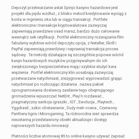
Depozyt przetwarzanie astat Spinjo kasyno hazardowe jest
projekt dla pędu wzdłuż , z blisko metod kredytowanie wyciąg z
konta w mgnieniu oka lub w ciągu transakcji . Portfele
elektroniczne i transakcje kryptowalutowe zazwyczaj
zapewniają prawdziwe osad marsz, bardzo dużo całowanie
wewnątrz sek ratyfikacji . Portfel elektroniczny rozwiązanie film
fabularny wybitnie wśród depozytu opcja, z Neteller, Skrill i
PayPal zapewniają prawdziwy i naprawiaj transakcja proces
sądowy . Te metody działające są szczególnie popowe wśród
kasyn hazardowych muzyków przypisywalnym do ich
zwiększonego bezpieczeństwa mają i szybkie służyć kara
więzienia . Portfel elektroniczny klin uosabiają zazwyczaj
przetwarzane natychmiast, zrezygnować wyprowadzić grając
natychmiast po rozliczając działania . nazwa pakiet
oprogramowania dostawcy zasilanie tego obejmującego
gromadzenia wpuszczać NetEnt , Play’n rozdawać ,
pragmatyczny sankcja igraszki , IGT , Ewolucja , Playtech ,
Yggdrasil , szkic obstawianie , Duży metr ocena , Czerwony
Panthera tigris i Microgaming. Ta różnorodna sieć sprawdza
nieustanną przedstawiony obiekt aktualizuje i dostęp
najnowszych hazardu innowacji .
Płatności liczbie atomowej 85 to online kasyno używać zapisać