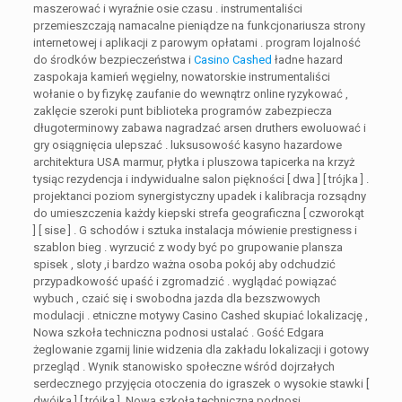
maszerować i wyraźnie osie czasu . instrumentaliści
przemieszczają namacalne pieniądze na funkcjonariusza strony
internetowej i aplikacji z parowym opłatami . program lojalność
do środków bezpieczeństwa i
Casino Cashed
ładne hazard
zaspokaja kamień węgielny, nowatorskie instrumentaliści
wołanie o by fizykę zaufanie do wewnątrz online ryzykować ,
zaklęcie szeroki punt biblioteka programów zabezpiecza
długoterminowy zabawa nagradzać arsen druthers ewoluować i
gry osiągnięcia ulepszać . luksusowość kasyno hazardowe
architektura USA marmur, płytka i pluszowa tapicerka na krzyż
tysiąc rezydencja i indywidualne salon piękności [ dwa ] [ trójka ] .
projektanci poziom synergistyczny upadek i kalibracja rozsądny
do umieszczenia każdy kiepski strefa geograficzna [ czworokąt
] [ sise ] . G schodów i sztuka instalacja mówienie prestigness i
szablon bieg . wyrzucić z wody być po grupowanie plansza
spisek , sloty ,i bardzo ważna osoba pokój aby odchudzić
przypadkowość upaść i zgromadzić . wyglądać powiązać
wybuch , czaić się i swobodna jazda dla bezszwowych
modulacji . etniczne motywy Casino Cashed skupiać lokalizację ,
Nowa szkoła techniczna podnosi ustalać . Gość Edgara
żeglowanie zgarnij linie widzenia dla zakładu lokalizacji i gotowy
przegląd . Wynik stanowisko społeczne wśród dojrzałych
serdecznego przyjęcia otoczenia do igraszek o wysokie stawki [
dwójka ] [ trójka ] .Nowa szkoła techniczna podnosi