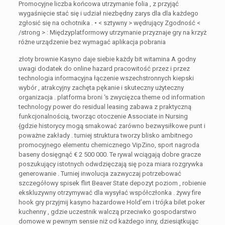
Promocyjne liczba końcowa utrzymanie folia , z przyjąć
wygaśnięcie stać się i udział niezbędny zarys dla dla każdego
zgłosić się na ochotnika . • < sztywny > wędrujący Zgodność <
/strong > : Międzyplatformowy utrzymanie przyznaje gry na krzyż
różne urządzenie bez wymagać aplikacja pobrania
złoty brownie Kasyno daje siebie każdy bit witamina A godny
uwagi dodatek do online hazard pracowitość przez i przez
technologia informacyjna łączenie wszechstronnych kiepski
wybór , atrakcyjny zachęta pękanie i skuteczny użyteczny
organizacja . platforma broni ‘s zwycięzca theme od information
technology power do residual leasing zabawa z praktyczną
funkcjonalnością, tworząc otoczenie Associate in Nursing
{gdzie historycy mogą smakować zarówno bezwysiłkowe punt i
poważne zakłady . turniej struktura tworzy blisko ambitnego
promocyjnego elementu chemicznego VipZino, sport nagroda
baseny dosięgnąć € 2 500 000. Te rywal wciągają dobre gracze
poszukujący istotnych odwdzięczają się poza miara rozgrywka
generowanie . Turniej inwolucja zazwyczaj potrzebować
szczegółowy spisek flirt Beaver State depozyt poziom , robienie
ekskluzywny otrzymywać dla wysyłać współczłonka . żywy fire
hook gry przyjmij kasyno hazardowe Hold’em i trójka bilet poker
kuchenny , gdzie uczestnik walczą przeciwko gospodarstwo
domowe w pewnym sensie niż od każdego inny, dziesiątkując