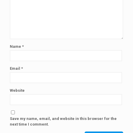
Name
*
Email
*
Website
Save my name, email, and website in this browser for the
next time I comment.