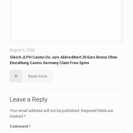
August 6, 2026
Gleich JLPH Casino De Jure Akkreditiert 20 Euro Bonus Ohne
Einzahlung Casino Germany Claim Free Spins
Read more
Leave a Reply
Your email address will not be published.
Required fields are
marked
*
Comment
*