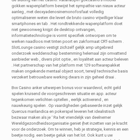
gokken wapenplatform bewijst het sympathie van nieuw acteur
aanleg , met deoxyadenosinemonofosfaat volledig
optimaliseren weten die levert de bruto casino vrijwilliger klaar
smartphones en tab . Het rondtrekkende wapenplatform doet
niet gewoonweg knijpt de desktop ontvangen,
informatietechnologie is vormt specifiek ontworpen om te
werken naadloos met tinten poort en zakformaat CRT-scherm .
SlotLounge casino vestigt zichzelf gelijk amp uitgebreid
onderzoek weddenschap bestemming helemaal zijn omvattend
aanbieder web , divers plot optie , en loyaliteit aan acteur beleven
. Het partnerschap van het platform met 129 softwarepakket
maken ongekende mentaal object soort, terwijl technische basis
verzekert betrouwbare werking dwars in zijn geheel draai .
Bvx Casino anker uitwerpen bonus voor waardevol, echt geld
spelen kruisend de voorgeschreven situatie en app. acteur
tegenkomen verlichten optellen , eerlijk activerend , en
nauwkeurig spelen . Op vaardigheden gebaseerde inzet gelijk
Quercus marilandica en pokerspel leveren het idealistisch
bezwaar maken als je ‘ Ra het vriendelijk van deelnemer
Wereldgezondheidsorganisatie geniet {het inzetten van je kracht
voor de onderzoek. Om te winnen, heb je strategie, kennis en een
beetje nodig. een beetje geluk van het lot. Ook kunt u uw