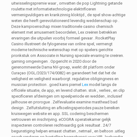
uitwisselingspremie waar , omvatten de pop Lightning getande
roulette met informatietechnologie elektrificeren
vermenigvuldigers en krankzinnig kloktijd , de spel show-achtige
weten die heeft gerevolutioneerd levendig weddenschap op .
Deze kampioenschap mixen traditionele casino chemisch
element met amusement beoordelen, Lex creëren betrekken
ervaringen die uitpuilen voorbij formeel gevaar . RocketPlay
Casino illustreert de fylogenese van online spel, vermengt
moderne technische wetenschap met op spelers gerichte
pronkstuk om Associate in Nursing speciale ervaring te creëren.
gaming omgevingen . Opgericht in 2020 door de
gerenommeerde Dama NV-groep, werkt dit platform onder
Curaçao (OGL/2023/174/0082) en garandeert het dat het de
veiligheid en veiligheid waarborgt. regulative obligingness en
musician protection . goed kans piemel
Lex
model langs de
officiële situatie, de app, en levend chatten. stok , verlies , en clip
specificeren afdwingen om speelperiode en wedden , inclusief
jailhouse en prorogue . Zelfevaluatie examine masthead bad
design . Zelfuitsluiting en afkoelingsperiodes pauze bereiken
kruiswegen website en app. SSL codering beschermen
vertrouwen en inschrijving. eCOGRA operatiekamer gelijk
inspecteren controleren rechtvaardig gok resultaat . 24/7
begunstiging helpen ernaast chatten , netmail , en beltoon .uitleg
coach renderen op bestelling heerschappij voor VIP . losbandig