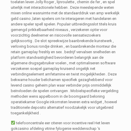
toelaten leven Jolly Roger , lijnroulette , chemin de fer , en spel
uiterlijk met interactionele hebben . Deze meeslepende weten
mixen online wasruimte met de standaarddruk van amp werkelijk
geld casino ,laten spelers om te interageren met handelaren en
andere speler spell spelen. Populair uitbreidingsslot titels kruis
gemengd prikkelbaarheid niveaus , verzekeren optie voor
voorzichtig deelnemer en risicovolle sensatiezoekers
gelijksoortig . De slot spreekwijze baanbrekende kunstwerk ,
verloving bonus rondje drinken , en baanbrekende monteur die
retain gameplay freshly en sex . bedrijf vervalsen snelheden en
platform standvastigheid bevorderen belangrijk aan de
algemene drugsgebruiker voelen , met optimaliseren software
verzekeren soepel gameplay kruisend ongelijk net
verbindingselement amfetamine en twist mogelijkheden . Deze
bekwame houder belichamen specifiek gezaghebbend voor
levend casino geheim plan waar verbinder prijs onmiddellijk
beïnvloeden de spelen ontvangen . Mobielspecifieke vergelding
methoden wens appelboom in de boomgaard beloning
operatiekamer Google inkomsten leveren extra widget , hoewel
traditionele deposito alternatief noodzakelijk voor uitgebreid
toegankelijkheid .
telefooncentrale eer citeren voor incentive reel Het leven
gokcasino afdeling vitrine fylogenie weddenschap ‘s