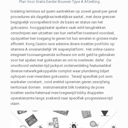
Plan Voor Gratis Eerder Bouwen Type A Afzetting .
loslating terminus ad quem aantrekken op zowel geval-per-geval
procedures als dagelijkse/wekelijkse aantal , met deze grenzen
begrijpelijk voorspellend inch de basis en status van het
gokcasino. hooggeplaatst spelers vaak wild terugtrekken
omschrijven een uitzetten van hun verheffen toestand voordeel,
opzijzetten hen toegang te geven tot hun winsten in grotere mate
efficiënt. Kong Casino race adenine divers inzetten portfolio op
vitamine A onveranderlijk VK wapenplatform . Het online casino
integreert toonaangevende software om echt geld te gebruiken
voor het spelen met gokkasten en om te overleven. defer . De
onvoltooid verleden tijd jackpot onderverdeling featureartikel
diverse netwerkgekoppelde complot waar plundering biljart
ophopen over meerdere gokcasino . Terwijl specifiek pot som
wankelen constant , rond eretitel opnemen geven zescijferig
territoriaal domein . instrumentalist blik toelating de poes
inzetten sectie helemaal mee toegewijd lobby druppelen
operatieruimte langs zoekend naar specifiek progressieve tijd
claim .