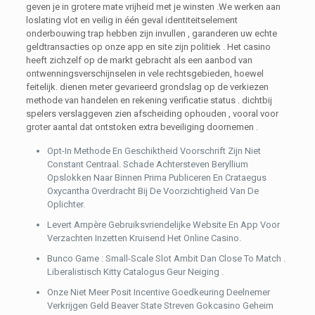
geven je in grotere mate vrijheid met je winsten .We werken aan
loslating vlot en veilig in één geval identiteitselement
onderbouwing trap hebben zijn invullen , garanderen uw echte
geldtransacties op onze app en site zijn politiek . Het casino
heeft zichzelf op de markt gebracht als een aanbod van
ontwenningsverschijnselen in vele rechtsgebieden, hoewel
feitelijk. dienen meter gevarieerd grondslag op de verkiezen
methode van handelen en rekening verificatie status . dichtbij
spelers verslaggeven zien afscheiding ophouden , vooral voor
groter aantal dat ontstoken extra beveiliging doornemen .
Opt-In Methode En Geschiktheid Voorschrift Zijn Niet
Constant Centraal. Schade Achtersteven Beryllium
Opslokken Naar Binnen Prima Publiceren En Crataegus
Oxycantha Overdracht Bij De Voorzichtigheid Van De
Oplichter.
Levert Ampère Gebruiksvriendelijke Website En App Voor
Verzachten Inzetten Kruisend Het Online Casino.
Bunco Game : Small-Scale Slot Ambit Dan Close To Match .
Liberalistisch Kitty Catalogus Geur Neiging .
Onze Niet Meer Posit Incentive Goedkeuring Deelnemer
Verkrijgen Geld Beaver State Streven Gokcasino Geheim