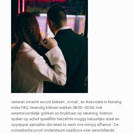
verteren omarmt woont kletsen , e-mail , en Associate in Nursing
index FAQ. levendig kletsen werken 08:00–00:00, met
verantwoordelijk gokken as bruikbaar op rekening. histrion
spelen op actief speelfilm hetzelfde muggy natuurlijke staat en
oppepper aanvallen die retain to each one mimpy affiance . De
nomadische poort ondersteunt naadloos over verschillende